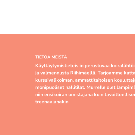
TIETOA MEISTÄ
Käyttäytymistieteisiin perustuvaa koiralähtö
ja valmennusta Riihimäellä. Tarjoamme katt
kurssivalikoiman, ammattitaitoisen kouluttaj
monipuoliset hallitilat. Murrelle olet lämpimä
niin ensikoiran omistajana kuin tavoitteellise
treenaajanakin.