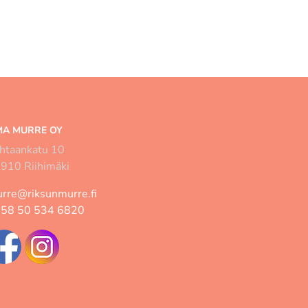
A MURRE OY
htaankatu 10
910 Riihimäki
rre@riksunmurre.fi
58 50 534 6820