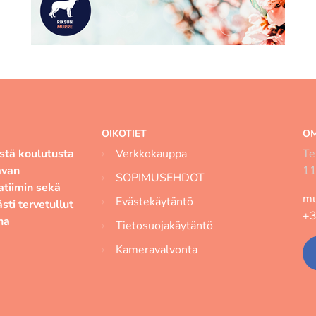
OIKOTIET
OM
istä koulutusta
Verkkokauppa
Te
avan
11
SOPIMUSEHDOT
atiimin sekä
mu
Evästekäytäntö
sti tervetullut
+3
na
Tietosuojakäytäntö
Kameravalvonta