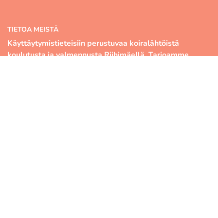
TIETOA MEISTÄ
Käyttäytymistieteisiin perustuvaa koiralähtöistä
koulutusta ja valmennusta Riihimäellä. Tarjoamme
kattavan kurssivalikoiman, ammattitaitoisen
kouluttajatiimin sekä monipuoliset hallitilat. Murrelle
olet lämpimästi tervetullut niin ensikoiran omistajana
kuin tavoitteellisena treenaajanakin.
OIKOTIET
Verkkokauppa
SOPIMUSEHDOT
Evästekäytäntö
Tietosuojakäytäntö
Kameravalvonta