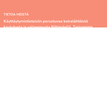
TIETOA MEISTÄ
Käyttäytymistieteisiin perustuvaa koiralähtöistä
koulutusta ja valmennusta Riihimäellä. Tarjoamme
kattavan kurssivalikoiman, ammattitaitoisen
kouluttajatiimin sekä monipuoliset hallitilat. Murrelle
olet lämpimästi tervetullut niin ensikoiran omistajana
kuin tavoitteellisena treenaajanakin.
OIKOTIET
Verkkokauppa
SOPIMUSEHDOT
Evästekäytäntö
Tietosuojakäytäntö
Kameravalvonta