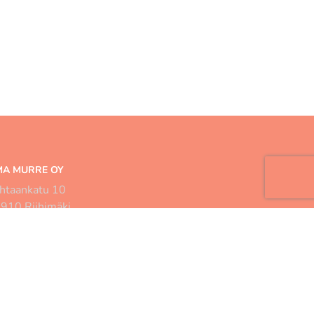
A MURRE OY
htaankatu 10
910 Riihimäki
rre@riksunmurre.fi
58 50 534 6820