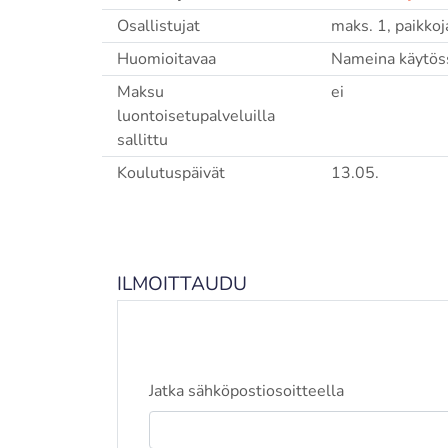
Osallistujat
maks. 1, paikkoja
Huomioitavaa
Nameina käytös
Maksu
ei
luontoisetupalveluilla
sallittu
Koulutuspäivät
13.05.
ILMOITTAUDU
Jatka sähköpostiosoitteella