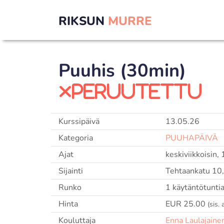
RIKSUN
MURRE
Puuhis (30min)
peruutettu
Kurssipäivä
13.05.26
Kategoria
PUUHAPÄIVÄ
Ajat
keskiviikkoisin
Sijainti
Tehtaankatu 10,
Runko
1 käytäntötunti
Hinta
EUR 25.00
(sis.
Kouluttaja
Enna Laulajaine