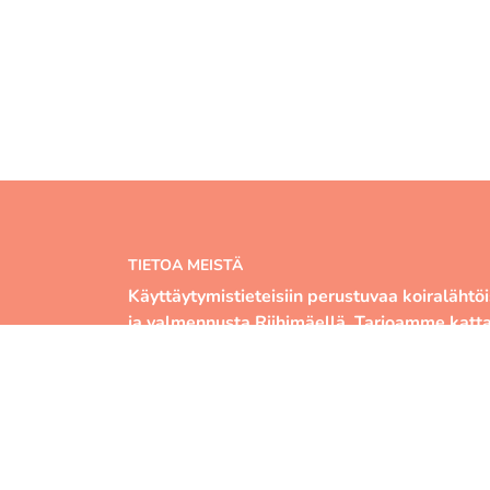
TIETOA MEISTÄ
Käyttäytymistieteisiin perustuvaa koiralähtö
ja valmennusta Riihimäellä. Tarjoamme katt
kurssivalikoiman, ammattitaitoisen kouluttaj
monipuoliset hallitilat. Murrelle olet lämpimä
niin ensikoiran omistajana kuin tavoitteellise
treenaajanakin.