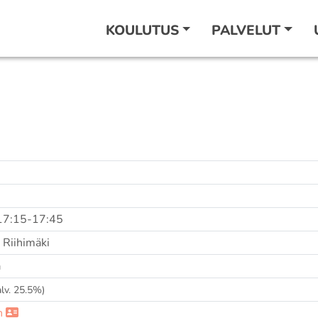
KOULUTUS
PALVELUT
, 17:15-17:45
 Riihimäki
a
 alv. 25.5%)
n