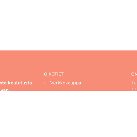
OIKOTIET
OM
istä koulutusta
Verkkokauppa
Te
avan
11
SOPIMUSEHDOT
atiimin sekä
mu
Evästekäytäntö
sti tervetullut
+3
na
Tietosuojakäytäntö
Kameravalvonta