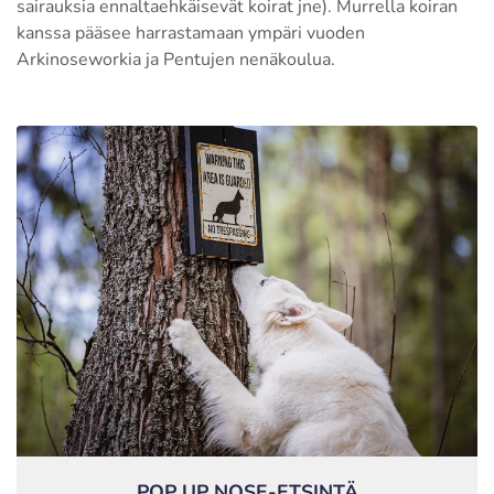
sairauksia ennaltaehkäisevät koirat jne). Murrella koiran
kanssa pääsee harrastamaan ympäri vuoden
Arkinoseworkia ja Pentujen nenäkoulua.
POP UP NOSE-ETSINTÄ