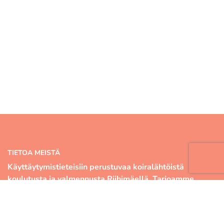
TIETOA MEISTÄ
Käyttäytymistieteisiin perustuvaa koiralähtöistä
koulutusta ja valmennusta Riihimäellä. Tarjoamme
kattavan kurssivalikoiman, ammattitaitoisen
kouluttajatiimin sekä monipuoliset hallitilat. Murrelle
olet lämpimästi tervetullut niin ensikoiran omistajana